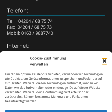
Telefon:
Tel: 04204 / 68 75 74
Fax: 04204 / 68 75 73
Mobil: 0163 / 9887740
Internet:
info@stake-bau.de
Cookie-Zustimmung
https://stake-bau.de
verwalten
Impressum:
Um dir ein optimales Erlebnis zu bieten, verwenden wir Technologien
wie Cookies, um Geräteinformationen zu speichern und/oder darauf
Impressum
zuzugreifen. Wenn du diesen Technologien zustimmst, können wir
Daten wie das Surfverhalten oder eindeutige IDs auf dieser Website
Datenschutzerklärung
verarbeiten. Wenn du deine Zustimmung nicht erteilst oder
Cookie-Richtlinie (EU)
zurückziehst, können bestimmte Merkmale und Funktionen
beeinträchtigt werden.