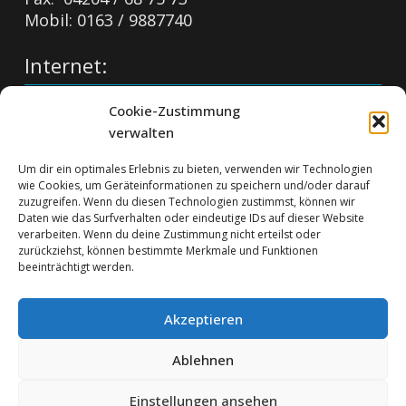
Mobil: 0163 / 9887740
Internet:
info@stake-bau.de
Cookie-Zustimmung
https://stake-bau.de
verwalten
Impressum:
Um dir ein optimales Erlebnis zu bieten, verwenden wir Technologien
wie Cookies, um Geräteinformationen zu speichern und/oder darauf
Impressum
zuzugreifen. Wenn du diesen Technologien zustimmst, können wir
Daten wie das Surfverhalten oder eindeutige IDs auf dieser Website
Datenschutzerklärung
verarbeiten. Wenn du deine Zustimmung nicht erteilst oder
Cookie-Richtlinie (EU)
zurückziehst, können bestimmte Merkmale und Funktionen
beeinträchtigt werden.
Akzeptieren
Ablehnen
Einstellungen ansehen