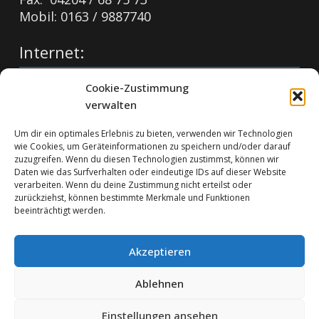
Mobil: 0163 / 9887740
Internet:
info@stake-bau.de
Cookie-Zustimmung
https://stake-bau.de
verwalten
Impressum:
Um dir ein optimales Erlebnis zu bieten, verwenden wir Technologien
wie Cookies, um Geräteinformationen zu speichern und/oder darauf
Impressum
zuzugreifen. Wenn du diesen Technologien zustimmst, können wir
Daten wie das Surfverhalten oder eindeutige IDs auf dieser Website
Datenschutzerklärung
verarbeiten. Wenn du deine Zustimmung nicht erteilst oder
Cookie-Richtlinie (EU)
zurückziehst, können bestimmte Merkmale und Funktionen
beeinträchtigt werden.
Akzeptieren
Ablehnen
Einstellungen ansehen